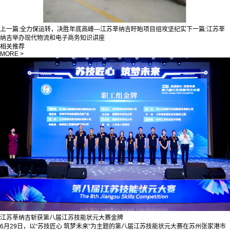
上一篇:
全力保运转，决胜年底高峰—江苏莘纳吉盱眙项目组攻坚纪实
下一篇:
江苏莘
纳吉举办现代物流和电子商务知识讲座
相关推荐
MORE >
江苏莘纳吉斩获第八届江苏技能状元大赛金牌
6月29日，以“苏技匠心 筑梦未来”为主题的第八届江苏技能状元大赛在苏州张家港市