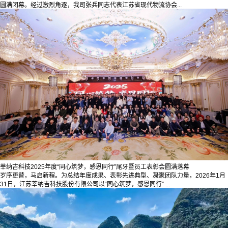
圆满闭幕。经过激烈角逐，我司张兵同志代表江苏省现代物流协会...
莘纳吉科技2025年度“同心筑梦，感恩同行”尾牙暨员工表彰会圆满落幕
岁序更替，马启新程。为总结年度成果、表彰先进典型、凝聚团队力量，2026年1月
31日，江苏莘纳吉科技股份有限公司以“同心筑梦，感恩同行” ...