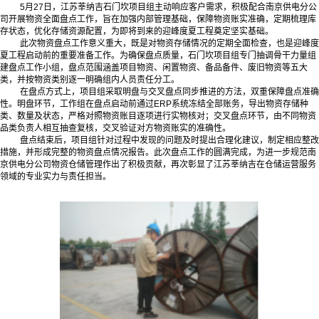
5月27日，江苏莘纳吉石门坎项目组主动响应客户需求，积极配合南京供电分公
司开展物资全面盘点工作，旨在加强内部管理基础，保障物资账实准确，定期梳理库
存状态，优化存储资源配置，为即将到来的迎峰度夏工程奠定坚实基础。
此次物资盘点工作意义重大，既是对物资存储情况的定期全面检查，也是迎峰度
夏工程启动前的重要准备工作。为确保盘点质量，石门坎项目组专门抽调骨干力量组
建盘点工作小组，盘点范围涵盖项目物资、闲置物资、备品备件、废旧物资等五大
类，并按物资类别逐一明确组内人员责任分工。
在盘点方式上，项目组采取明盘与交叉盘点同步推进的方法，双重保障盘点准确
性。明盘环节，工作组在盘点启动前通过ERP系统冻结全部账务，导出物资存储种
类、数量及状态，严格对照物资账目逐项进行实物核对；交叉盘点环节，由不同物资
品类负责人相互抽查复核，交叉验证对方物资账实的准确性。
盘点结束后，项目组针对过程中发现的问题及时提出合理化建议，制定相应整改
措施，并形成完整的物资盘点情况报告。此次盘点工作的圆满完成，为进一步规范南
京供电分公司物资仓储管理作出了积极贡献，再次彰显了江苏莘纳吉在仓储运营服务
领域的专业实力与责任担当。