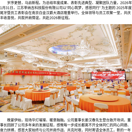
岁序更替，马启新程。为总结年度成果、表彰先进典型、凝聚团队力量，2026年
1月31日，江苏莘纳吉科技股份有限公司以“同心筑梦，感恩同行” 为主题的 2025年度
尾牙暨员工表彰会在南京白金汉爵大酒店隆重举行。全体领导与员工欢聚一堂，共庆
丰收喜悦，共叙并肩情谊，共赴2026新征程。
晚宴伊始，现场华灯璀璨、暖意融融。公司董事长姜汉春先生登台致开场词，董
事长回顾了公司多年来的发展征程，感慨每一步成长都离不开全体同仁的同心同德、
奋力拼搏，感恩大家始终与公司并肩作战、共克时艰，同时寄语全体员工，新的一年