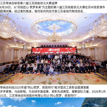
江苏莘纳吉斩获第八届江苏技能状元大赛金牌
6月29日，以“苏技匠心 筑梦未来”为主题的第八届江苏技能状元大赛在苏州张家港市
圆满闭幕。经过激烈角逐，我司张兵同志代表江苏省现代物流协会...
莘纳吉科技2025年度“同心筑梦，感恩同行”尾牙暨员工表彰会圆满落幕
岁序更替，马启新程。为总结年度成果、表彰先进典型、凝聚团队力量，2026年1月
31日，江苏莘纳吉科技股份有限公司以“同心筑梦，感恩同行” ...