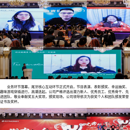
业务环节落幕，尾牙核心互动环节正式开启，节目表演、表彰颁奖、幸运抽奖、
趣味游戏穿插进行，高潮迭起。公司严格评选出潜力新人、优秀员工、优秀骨干、先
进团队、敬业奉献奖五大奖项，颁奖现场，公司领导依次为获奖个人和团队颁发荣誉
证书及奖杯。