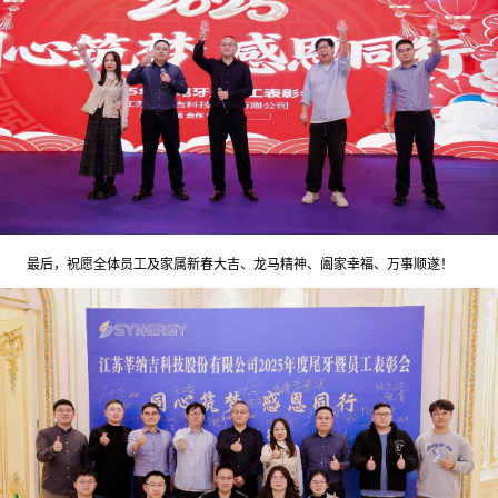
最后，祝愿全体员工及家属新春大吉、龙马精神、阖家幸福、万事顺遂！