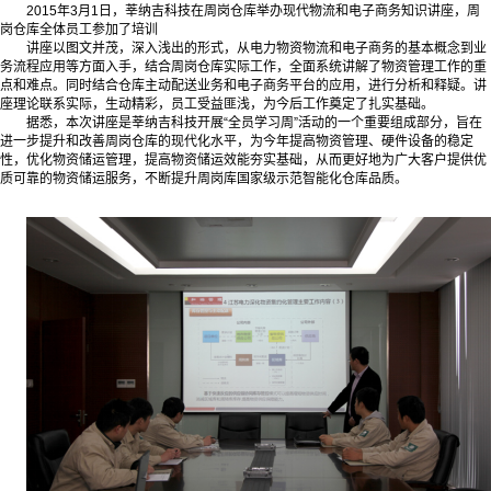
2015年3月1日，莘纳吉科技在周岗仓库举办现代物流和电子商务知识讲座，周
岗仓库全体员工参加了培训
讲座以图文并茂，深入浅出的形式，从电力物资物流和电子商务的基本概念到业
务流程应用等方面入手，结合周岗仓库实际工作，全面系统讲解了物资管理工作的重
点和难点。同时结合仓库主动配送业务和电子商务平台的应用，进行分析和释疑。讲
座理论联系实际，生动精彩，员工受益匪浅，为今后工作奠定了扎实基础。
据悉，本次讲座是莘纳吉科技开展“全员学习周”活动的一个重要组成部分，旨在
进一步提升和改善周岗仓库的现代化水平，为今年提高物资管理、硬件设备的稳定
性，优化物资储运管理，提高物资储运效能夯实基础，从而更好地为广大客户提供优
质可靠的物资储运服务，不断提升周岗库国家级示范智能化仓库品质。