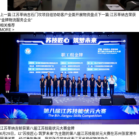
上一篇:
江苏莘纳吉石门坎项目组协助客户全面开展物资盘点
下一篇:
江苏莘纳吉荣获
“金牌物流服务企业”
相关推荐
MORE >
江苏莘纳吉斩获第八届江苏技能状元大赛金牌
6月29日，以“苏技匠心 筑梦未来”为主题的第八届江苏技能状元大赛在苏州张家港市