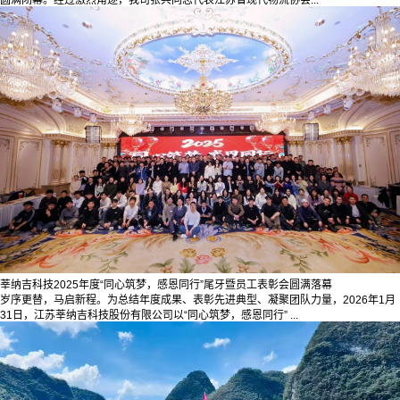
圆满闭幕。经过激烈角逐，我司张兵同志代表江苏省现代物流协会...
莘纳吉科技2025年度“同心筑梦，感恩同行”尾牙暨员工表彰会圆满落幕
岁序更替，马启新程。为总结年度成果、表彰先进典型、凝聚团队力量，2026年1月
31日，江苏莘纳吉科技股份有限公司以“同心筑梦，感恩同行” ...