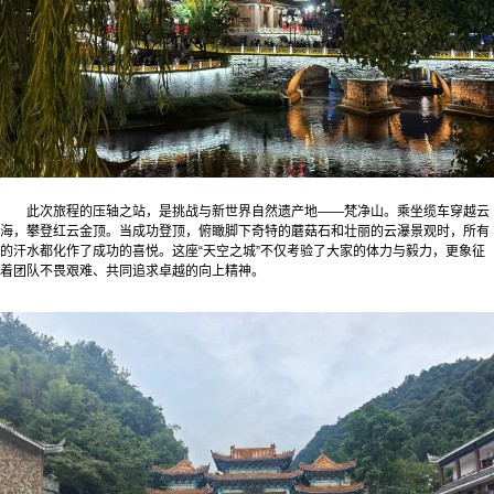
此次旅程的压轴之站，是挑战与新世界自然遗产地——梵净山。乘坐缆车穿越云
海，攀登红云金顶。当成功登顶，俯瞰脚下奇特的蘑菇石和壮丽的云瀑景观时，所有
的汗水都化作了成功的喜悦。这座“天空之城”不仅考验了大家的体力与毅力，更象征
着团队不畏艰难、共同追求卓越的向上精神。