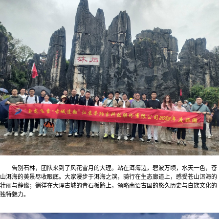
告别石林，团队来到了风花雪月的大理。站在洱海边，碧波万顷，水天一色，苍
山洱海的美景尽收眼底。大家漫步于洱海之滨，骑行在生态廊道上，感受苍山洱海的
壮丽与静谧；徜徉在大理古城的青石板路上，领略南诏古国的悠久历史与白族文化的
独特魅力。