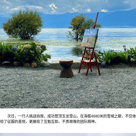
次日，一行人挑战自我，成功登顶玉龙雪山，在海拔4680米的雪域之巅，不仅体
验了征服的喜悦，更展现了互勉互助、不畏艰难的团队精神。