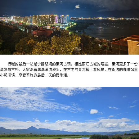
行程的最后一站是宁静悠闲的束河古镇。相比丽江古城的喧嚣，束河更多了一份
清净与古朴。大家沿着潺潺溪流漫步，在古老的青龙桥上看风景，在街边的咖啡馆里
小憩闲谈，享受着旅途最后一天的慢生活。