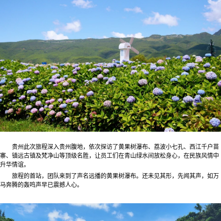
贵州此次旅程深入贵州腹地，依次探访了黄果树瀑布、荔波小七孔、西江千户苗
寨、镇远古镇及梵净山等顶级名胜，让员工们在青山绿水间放松身心，在民族风情中
升华情谊。
旅程的首站，团队来到了声名远播的黄果树瀑布。还未见其形，先闻其声，如万
马奔腾的轰鸣声早已震撼人心。