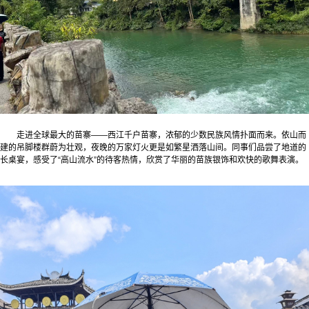
走进全球最大的苗寨——西江千户苗寨，浓郁的少数民族风情扑面而来。依山而
建的吊脚楼群蔚为壮观，夜晚的万家灯火更是如繁星洒落山间。同事们品尝了地道的
长桌宴，感受了“高山流水”的待客热情，欣赏了华丽的苗族银饰和欢快的歌舞表演。