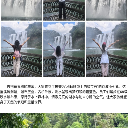
告别黄果树的雄浑，大家来到了被誉为“地球腰带上的绿宝石”的荔波小七孔。这
里溪流潺潺，瀑布层叠，古桥卧波，湖水呈现出梦幻般的碧蓝色。员工们漫步在68级
跌水瀑布旁，穿行于水上森林中，清澈见底的湖水与沁人心脾的空气，让大家仿佛置
身于天然的氧吧和童话世界。