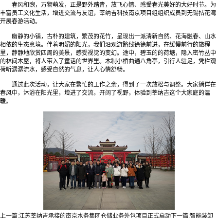
春风和煦，万物萌发，正是野外踏青，放飞心情、感受春光美好的大好时节。为
丰富员工文化生活，增进交流与友谊，莘纳吉科技南京项目组组织成员到无锡拈花湾
开展春游活动。
幽静的小镇，古朴的建筑，繁茂的花竹，呈现出一派清新自然、花海融春、山水
相依的生态意境。伴着明媚的阳光，我们沿观游路线徐徐前进，在缓慢前行的旅程
里，静静地欣赏四周的美景，感受视觉的变幻。途中，碧玉的的荷塘，隐入密竹丛中
的林间木屋，将人带入了童话的世界里。木制小桥曲通八角亭，引行人驻足，凭栏观
荷听潺潺流水，感受自然的气息，让人心情舒畅。
通过此次活动，让大家在繁忙的工作之余，得到了一次放松与调整。大家徜佯在
春风中，沐浴在阳光里，增进了交流，开阔了视野，体验到莘纳吉这个大家庭的温
暖。
上一篇:
江苏莘纳吉承接的南京水务集团仓储业务外包项目正式启动
下一篇:
智能装卸