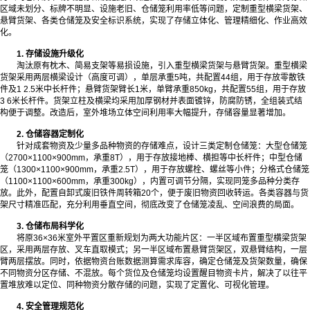
区域未划分、标牌不明显、设施老旧、仓储笼利用率低等问题，定制重型横梁货架、
悬臂货架、各类仓储笼及安全标识系统，实现了存储立体化、管理精细化、作业高效
化。
1. 存储设施升级化
淘汰原有枕木、简易支架等易损设施，引入重型横梁货架与悬臂货架。重型横梁
货架采用两层横梁设计（高度可调），单层承重5吨，共配置44组，用于存放零散铁
件及1 2.5米中长杆件；悬臂货架臂长1米，单臂承重850kg，共配置55组，用于存放
3 6米长杆件。货架立柱及横梁均采用加厚钢材并表面镀锌，防腐防锈，全组装式结
构便于调整。改造后，室外堆场立体空间利用率大幅提升，存储容量显著增加。
2. 仓储容器定制化
针对成套物资及少量多品种物资的存储难点，设计三类定制仓储笼：大型仓储笼
（2700×1100×900mm，承重8T），用于存放接地棒、横担等中长杆件；中型仓储
笼（1300×1100×900mm，承重2.5T），用于存放螺栓、螺丝等小件；分格式仓储笼
（1100×1100×600mm，承重300kg），内置可调节分隔，实现同笼多品种分类存
放。此外，配置自卸式废旧铁件周转箱20个，便于废旧物资回收转运。各类容器与货
架尺寸精准匹配，充分利用垂直空间，彻底改变了仓储笼凌乱、空间浪费的局面。
3. 仓储布局科学化
将原36×36米室外平置区重新规划为两大功能片区：一半区域布置重型横梁货架
区，采用两层存放、叉车直取模式；另一半区域布置悬臂货架区，双悬臂结构，一层
臂两层摆放。同时，依据物资台账数据测算需求库容，确定仓储笼及货架数量，确保
不同物资分区存储、不混放。每个货位及仓储笼均设置醒目物资卡片，解决了以往平
置堆放难以定位、同种物资分散存储的问题，实现了定置化、可视化管理。
4. 安全管理规范化