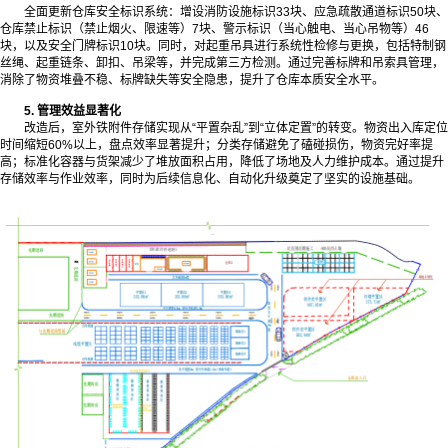
全面更新仓库安全标识系统：增设消防设施标识33块、应急疏散通道标识50块、
仓库禁止标识（禁止烟火、限速等）7块、警示标识（当心触电、当心吊物等）46
块，以及安全门牌标识10块。同时，对起重吊具进行系统性检修与更换，包括特制钢
丝绳、起重链条、卸扣、吊梁等，并完成第三方检测。通过完善标牌和吊索具管理，
消除了物资堆叠不稳、标牌缺失等安全隐患，提升了仓库本质安全水平。
5. 管理效益显著化
改造后，室外铁附件存储实现从“平置杂乱”到“立体定置”的转变。物资出入库定位
时间缩短60%以上，盘点效率显著提升；分类存储避免了磕碰损伤，物资完好率提
高；标准化容器与货架减少了堆放面积占用，降低了场地及人力维护成本。通过提升
存储效率与作业效率，同时为后续信息化、自动化升级奠定了坚实的设施基础。