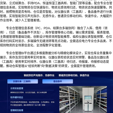
货架、立式结算台、手持PDA、恒温恒湿工器具柜、智能门禁等设备，配合专业仓管
理信息系统，实现物资仓位快速指引、物资无感领用归还、物资状态快速提醒等。同
时，按照物资是否有码、仓位是否智能，对仪器仪表（工器具）、备品备件进行分类
管理，实现智能货位声光指示、无感作业，普通货位移动扫码、快速作业，大幅提升
作业效率、减少人工管理差错。
专业仓管理信息系统（PC、PDA、结算台多端协同）融合了入库、借用（领
用）、归还（备品备件不涉及）、库存管理等核心功能，辅以需求提报、报表管理、
主数据管理等基础功能，创新设计物资领用智能推荐、临检仪器仪表智能预警、仓位
库存扫码实时显示、多端操作无缝流转等亮点功能，全面适应电力专业仓多品类、不
规则物资的全场景信息化、全流程数字化管理。
专业仓管理BI平台通过多维度数据分析与精细化模块设计，实现仓库业务量集中
展示、库存及货位使用率实时查询、仪器仪表检验状态实时预警、备品及仪器仪表
（工器具）使用率实时排序、仪器仪表（工器具）待归还、待报废、待报修动态提
醒，推动仓库管理从“经验判断”向“数据决策”的转变，全面提升管理质效。