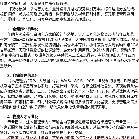
精确的空间标识，大幅提升物资存取效率。
目视化标牌：莘纳吉为仓库量身设计并落地视觉识别方案，综合运用分区划线、
标识标牌、状态标签及货位看板，构建起鲜明的视觉识别体系，实现现场管理透明
化、规则化、直觉化，向客户输出更高标准的管理规范。
2
.
仓储作业自动化
莘纳吉深度参与自动化方案的设计与落地，针对差异化的物资形态与作业场景，
构建“立体库+周转箱库”双模自动化仓储体系。大件托盘物资采用自动化立体库，配置
四向穿梭车、提升机等现代物流装备，实现密集存储；小件散货导入周转箱库与AGV
自动搬运，实现轻载物资的快速流转，最大化利用库容。通过“人机协同、货动人不
动”的高效作业模式，以设备连续运转替代人工长距离搬运，有效缩短出入库作业周
期，推动仓储作业从“人力驱动”向“系统驱动”全面转型，实现作业效率与服务水平的双
重跃升。
3. 仓储管理信息化
莘纳吉整合ERP、大数据平台、WMS、WCS、RCS、业务预约系统、BI数据看
板及电子墨水标签等核心系统，打通计划、采购、仓储全链路信息流，实现物资从供
应商预约到货、质检、上架、分拣到出库交接的全环节数字化闭环。通过数据实时采
集、状态动态追踪、异常即时预警，以及功能模块的持续优化，依托数据看板对库存
周转率、库容利用率、预约时效等关键指标进行多维度可视化呈现，支撑管理决策从
“经验判断”升级为“数据驱动”，以信息化手段保障精细化管理落地。
4
.
物流人才专业化
专业团队，注入管理活力：莘纳吉向项目派驻精通智能仓储运营的专业团队，以
管家式服务将成熟的行业经验与前沿管理思维引入现场，系统性地带动仓储管理水平
提升，为仓库向智能化、精益化转型提供专业支撑。
梯队蓄力，强化人才储备：莘纳吉协助客户将专业人才培养纳入人才战略规划，