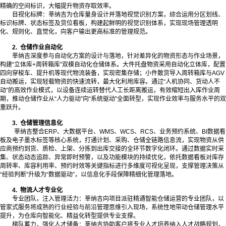
精确的空间标识，大幅提升物资存取效率。
目视化标牌：莘纳吉为仓库量身设计并落地视觉识别方案，综合运用分区划线、
标识标牌、状态标签及货位看板，构建起鲜明的视觉识别体系，实现现场管理透明
化、规则化、直觉化，向客户输出更高标准的管理规范。
2
.
仓储作业自动化
莘纳吉深度参与自动化方案的设计与落地，针对差异化的物资形态与作业场景，
构建“立体库+周转箱库”双模自动化仓储体系。大件托盘物资采用自动化立体库，配置
四向穿梭车、提升机等现代物流装备，实现密集存储；小件散货导入周转箱库与AGV
自动搬运，实现轻载物资的快速流转，最大化利用库容。通过“人机协同、货动人不
动”的高效作业模式，以设备连续运转替代人工长距离搬运，有效缩短出入库作业周
期，推动仓储作业从“人力驱动”向“系统驱动”全面转型，实现作业效率与服务水平的双
重跃升。
3. 仓储管理信息化
莘纳吉整合ERP、大数据平台、WMS、WCS、RCS、业务预约系统、BI数据看
板及电子墨水标签等核心系统，打通计划、采购、仓储全链路信息流，实现物资从供
应商预约到货、质检、上架、分拣到出库交接的全环节数字化闭环。通过数据实时采
集、状态动态追踪、异常即时预警，以及功能模块的持续优化，依托数据看板对库存
周转率、库容利用率、预约时效等关键指标进行多维度可视化呈现，支撑管理决策从
“经验判断”升级为“数据驱动”，以信息化手段保障精细化管理落地。
4
.
物流人才专业化
专业团队，注入管理活力：莘纳吉向项目派驻精通智能仓储运营的专业团队，以
管家式服务将成熟的行业经验与前沿管理思维引入现场，系统性地带动仓储管理水平
提升，为仓库向智能化、精益化转型提供专业支撑。
梯队蓄力，强化人才储备：莘纳吉协助客户将专业人才培养纳入人才战略规划，