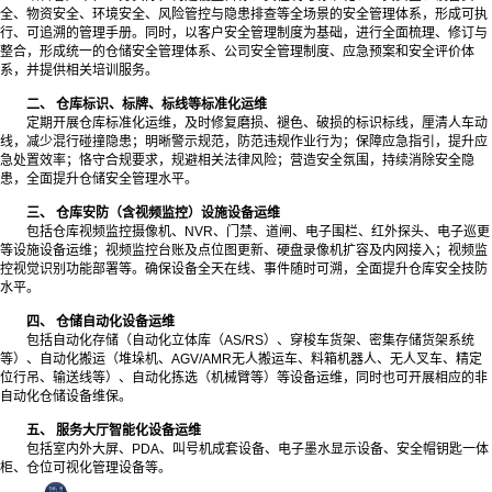
全、物资安全、环境安全、风险管控与隐患排查等全场景的安全管理体系，形成可执
行、可追溯的管理手册。同时，以客户安全管理制度为基础，进行全面梳理、修订与
整合，形成统一的仓储安全管理体系、公司安全管理制度、应急预案和安全评价体
系，并提供相关培训服务。
二、 仓库标识、标牌、标线等标准化运维
定期开展仓库标准化运维，及时修复磨损、褪色、破损的标识标线，厘清人车动
线，减少混行碰撞隐患；明晰警示规范，防范违规作业行为；保障应急指引，提升应
急处置效率；恪守合规要求，规避相关法律风险；营造安全氛围，持续消除安全隐
患，全面提升仓储安全管理水平。
三、 仓库安防（含视频监控）设施设备运维
包括仓库视频监控摄像机、NVR、门禁、道闸、电子围栏、红外探头、电子巡更
等设施设备运维；视频监控台账及点位图更新、硬盘录像机扩容及内网接入；视频监
控视觉识别功能部署等。确保设备全天在线、事件随时可溯，全面提升仓库安全技防
水平。
四、 仓储自动化设备运维
包括自动化存储（自动化立体库（AS/RS）、穿梭车货架、密集存储货架系统
等）、自动化搬运（堆垛机、AGV/AMR无人搬运车、料箱机器人、无人叉车、精定
位行吊、输送线等）、自动化拣选（机械臂等）等设备运维，同时也可开展相应的非
自动化仓储设备维保。
五、 服务大厅智能化设备运维
包括室内外大屏、PDA、叫号机成套设备、电子墨水显示设备、安全帽钥匙一体
柜、仓位可视化管理设备等。