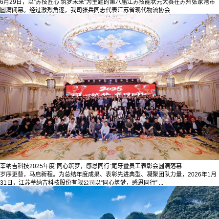
6月29日，以“苏技匠心 筑梦未来”为主题的第八届江苏技能状元大赛在苏州张家港市
圆满闭幕。经过激烈角逐，我司张兵同志代表江苏省现代物流协会...
莘纳吉科技2025年度“同心筑梦，感恩同行”尾牙暨员工表彰会圆满落幕
岁序更替，马启新程。为总结年度成果、表彰先进典型、凝聚团队力量，2026年1月
31日，江苏莘纳吉科技股份有限公司以“同心筑梦，感恩同行” ...