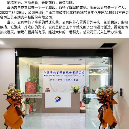
励精图治，不断创新，砥砺前行，铸造品牌。
莘纳吉自成立以来一步一个脚印，取得了辉煌的成绩。随着公司的进一步扩大，
2023年3月29日，公司总部迁至南京市鼓楼区北祥路58号喜年花生唐A1幢911室并更
名为江苏莘纳吉科技股份有限公司。
当天，公司举行了隆重的乔迁庆典，公司内外布置得分外喜庆，花篮锦簇、条幅
飘扬，汇聚成一片欢庆的海洋。公司总部员工早早就来到了公司进行搬迁，搬家现场
热火朝天，会场布置井然有序，经过大伙的一番努力，总公司正式入驻新办公楼。