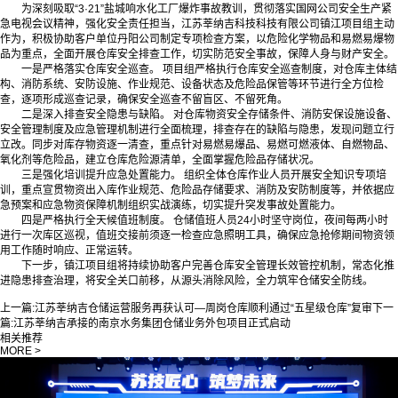
为深刻吸取“3·21”盐城响水化工厂爆炸事故教训，贯彻落实国网公司安全生产紧
急电视会议精神，强化安全责任担当，江苏莘纳吉科技科技有限公司镇江项目组主动
作为，积极协助客户单位丹阳公司制定专项检查方案，以危险化学物品和易燃易爆物
品为重点，全面开展仓库安全排查工作，切实防范安全事故，保障人身与财产安全。
一是严格落实仓库安全巡查。 项目组严格执行仓库安全巡查制度，对仓库主体结
构、消防系统、安防设施、作业规范、设备状态及危险品保管等环节进行全方位检
查，逐项形成巡查记录，确保安全巡查不留盲区、不留死角。
二是深入排查安全隐患与缺陷。 对仓库物资安全存储条件、消防安保设施设备、
安全管理制度及应急管理机制进行全面梳理，排查存在的缺陷与隐患，发现问题立行
立改。同步对库存物资逐一清查，重点针对易燃易爆品、易燃可燃液体、自燃物品、
氧化剂等危险品，建立仓库危险源清单，全面掌握危险品存储状况。
三是强化培训提升应急处置能力。 组织全体仓库作业人员开展安全知识专项培
训，重点宣贯物资出入库作业规范、危险品存储要求、消防及安防制度等，并依据应
急预案和应急物资保障机制组织实战演练，切实提升突发事故处置能力。
四是严格执行全天候值班制度。 仓储值班人员24小时坚守岗位，夜间每两小时
进行一次库区巡视，值班交接前须逐一检查应急照明工具，确保应急抢修期间物资领
用工作随时响应、正常运转。
下一步，镇江项目组将持续协助客户完善仓库安全管理长效管控机制，常态化推
进隐患排查治理，将安全关口前移，从源头消除风险，全力筑牢仓储安全防线。
上一篇:
江苏莘纳吉仓储运营服务再获认可—周岗仓库顺利通过“五星级仓库”复审
下一
篇:
江苏莘纳吉承接的南京水务集团仓储业务外包项目正式启动
相关推荐
MORE >