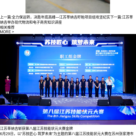
上一篇:
全力保运转，决胜年底高峰—江苏莘纳吉盱眙项目组攻坚纪实
下一篇:
江苏莘
纳吉举办现代物流和电子商务知识讲座
相关推荐
MORE >
江苏莘纳吉斩获第八届江苏技能状元大赛金牌
6月29日，以“苏技匠心 筑梦未来”为主题的第八届江苏技能状元大赛在苏州张家港市