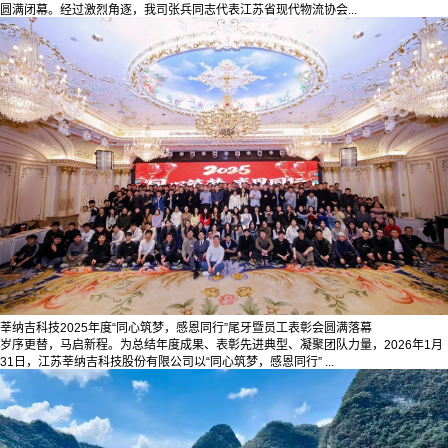
圆满闭幕。经过激烈角逐，我司张兵同志代表江苏省现代物流协会...
莘纳吉科技2025年度“同心筑梦，感恩同行”尾牙暨员工表彰会圆满落幕
岁序更替，马启新程。为总结年度成果、表彰先进典型、凝聚团队力量，2026年1月
31日，江苏莘纳吉科技股份有限公司以“同心筑梦，感恩同行” ...