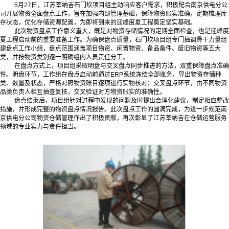
5月27日，江苏莘纳吉石门坎项目组主动响应客户需求，积极配合南京供电分公
司开展物资全面盘点工作，旨在加强内部管理基础，保障物资账实准确，定期梳理库
存状态，优化存储资源配置，为即将到来的迎峰度夏工程奠定坚实基础。
此次物资盘点工作意义重大，既是对物资存储情况的定期全面检查，也是迎峰度
夏工程启动前的重要准备工作。为确保盘点质量，石门坎项目组专门抽调骨干力量组
建盘点工作小组，盘点范围涵盖项目物资、闲置物资、备品备件、废旧物资等五大
类，并按物资类别逐一明确组内人员责任分工。
在盘点方式上，项目组采取明盘与交叉盘点同步推进的方法，双重保障盘点准确
性。明盘环节，工作组在盘点启动前通过ERP系统冻结全部账务，导出物资存储种
类、数量及状态，严格对照物资账目逐项进行实物核对；交叉盘点环节，由不同物资
品类负责人相互抽查复核，交叉验证对方物资账实的准确性。
盘点结束后，项目组针对过程中发现的问题及时提出合理化建议，制定相应整改
措施，并形成完整的物资盘点情况报告。此次盘点工作的圆满完成，为进一步规范南
京供电分公司物资仓储管理作出了积极贡献，再次彰显了江苏莘纳吉在仓储运营服务
领域的专业实力与责任担当。