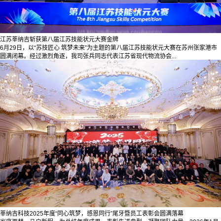
江苏莘纳吉斩获第八届江苏技能状元大赛金牌
6月29日，以“苏技匠心 筑梦未来”为主题的第八届江苏技能状元大赛在苏州张家港市
圆满闭幕。经过激烈角逐，我司张兵同志代表江苏省现代物流协会...
莘纳吉科技2025年度“同心筑梦，感恩同行”尾牙暨员工表彰会圆满落幕