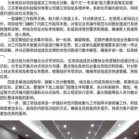
为有效应对项目组成员工作地点分散、客户方“一专多能”能力要求高等实际情
况，江苏莘纳吉科技股份有限公司镇江项目组多措并举，系统化开展内部培训，持续
提升团队综合业务能力。
一是编制工作指导手册，助力新人快速上手。 针对新进员工，在常规入职培训之
外，项目组专门编制了内部工作指导手册，对常见业务操作规范与问题处理进行系统
梳理和说明，并结合同业对标考核细则，形成具体管控要求和措施，确保新人快速熟
悉业务、进入角色。
二是定期组织全员集中培训，统一标准、解疑释惑。 定期开展项目组全员集中培
训，对工作指导手册重点内容进行集中宣贯，就上级单位最新管理要求进行统一传达
和讲解，并对近期项目组成员反馈的共性问题进行集中解答，确保步调一致、标准统
一。
三是分层分类开展点对点专项培训。 在项目组成员对整体业务逻辑形成通识性认
识后，分专业开展点对点培训与沟通，重点强化各岗位必备业务知识和技能。针对新
上线业务系统及新增业务需求，按需组织专项培训，确保项目组成员快速掌握、熟练
应用。
四是多渠道远程指导，破解人员分散难题。 结合县公司成员相对分散、距离较远
的实际，定期汇总、整理并下发上级部门管理文件和要求，充分利用邮件、微信、电
话等方式开展问题沟通和点对点指导，防止规定执行走样，最大限度降低人员分散对
团队整体效能的影响。
下一步，镇江项目组将进一步做好共性问题收集与工作指导手册修编工作，积极
探索更加多元、高效的内部培训组织方式，确保全员技能同步提升，持续为客户提供
更加优质的服务。