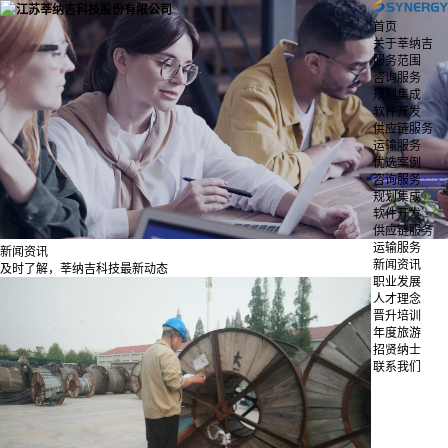
首页
关于莘纳吉
服务范围
咨询服务
规划集成
软件开发
供应链服务
运输服务
优选案例
咨询服务
规划集成
软件开发
供应链服务
运输服务
新闻资讯
新闻资讯
及时了解，莘纳吉科技最新动态
职业发展
人才理念
晋升培训
年度旅游
招贤纳士
联系我们